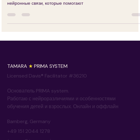
Создание 3D-моделей помогает визуализировать причины
поведения и пути его корректировки. Это создает новые
нейронные связи, которые помогают
TAMARA
★
PRIMA SYSTEM
Licensed Davis® Facilitator #36210
Основатель PRIMA system.
Работаю с нейроразличиями и особенностями
обучения детей и взрослых. Онлайн и оффлайн
Bamberg, Germany