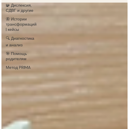
🧩 Дислексия,
СДВГ и другие
🦋 Истории
трансформаций
| кейсы
🔍 Диагностика
и анализ
🎯 Помощь
родителям
Метод PRIMA