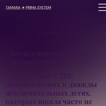
TAMARA
★
PRIMA SYSTEM
ЭКСПЕРТНЫЙ РЕСУРС
Когда умному ребёнку
трудно учиться
О дислексии, СДВГ,
нейроотличиях и дважды
исключительных детях,
которых школа часто не