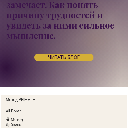
замечает. Как понять
причину трудностей и
увидеть за ними
сильное
мышление.
ЧИТАТЬ БЛОГ
Метод PRIMA
All Posts
🧠 Метод
Дейвиса