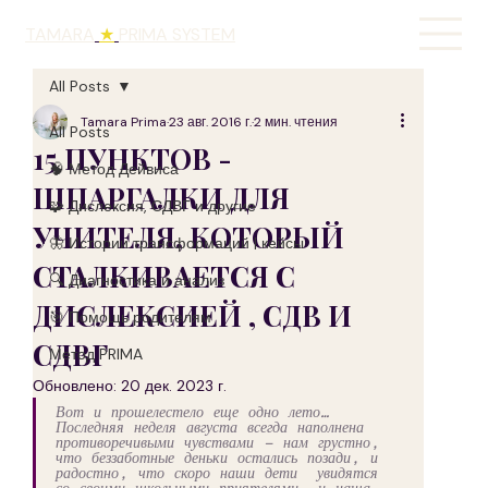
TAMARA
★
PRIMA SYSTEM
All Posts
Tamara Prima
23 авг. 2016 г.
2 мин. чтения
All Posts
15 ПУНКТОВ -
🧠 Метод Дейвиса
ШПАРГАЛКИ ДЛЯ
🧩 Дислексия, СДВГ и другие
УЧИТЕЛЯ, КОТОРЫЙ
🦋 Истории трансформаций | кейсы
СТАЛКИВАЕТСЯ С
🔍 Диагностика и анализ
ДИСЛЕКСИЕЙ , СДВ И
🎯 Помощь родителям
СДВГ
Метод PRIMA
Обновлено:
20 дек. 2023 г.
Вот и прошелестело еще одно лето… 
Последняя неделя августа всегда наполнена 
противоречивыми чувствами – нам грустно, 
что беззаботные деньки остались позади, и 
радостно, что скоро наши дети  увидятся 
со своими школьными приятелями, и наша 