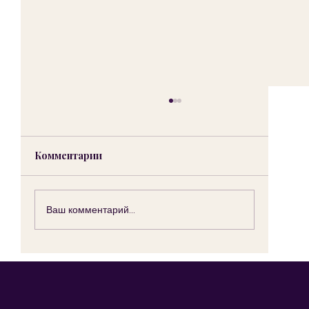
Комментарии
Ваш комментарий...
Онлайн-тест на СДВГ у детей: как
понять, нужна ли помощь вашему
ребёнку