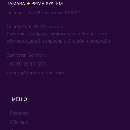
TAMARA
★
PRIMA SYSTEM
Licensed Davis® Facilitator #36210
Основатель PRIMA system.
Работаю с нейроразличиями и особенностями
обучения детей и взрослых. Онлайн и оффлайн
Bamberg, Germany
+49 151 2044 1278
tamara@tamaraprima.com
МЕНЮ
Главная
Обо мне