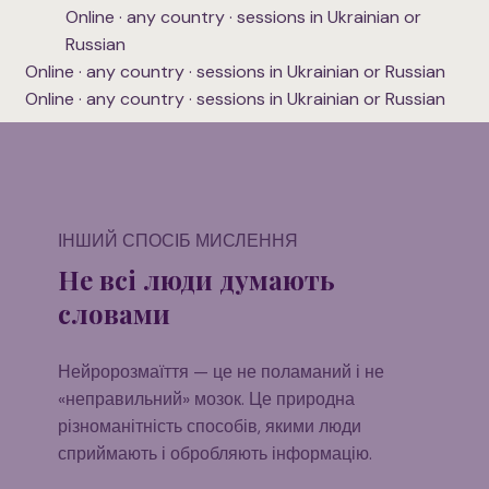
Online · any country · sessions in Ukrainian or
Russian
Online · any country · sessions in Ukrainian or Russian
Online · any country · sessions in Ukrainian or Russian
ІНШИЙ СПОСІБ МИСЛЕННЯ
Не всі люди думають
словами
Нейророзмаїття — це не поламаний і не
«неправильний» мозок. Це природна
різноманітність способів, якими люди
сприймають і обробляють інформацію.