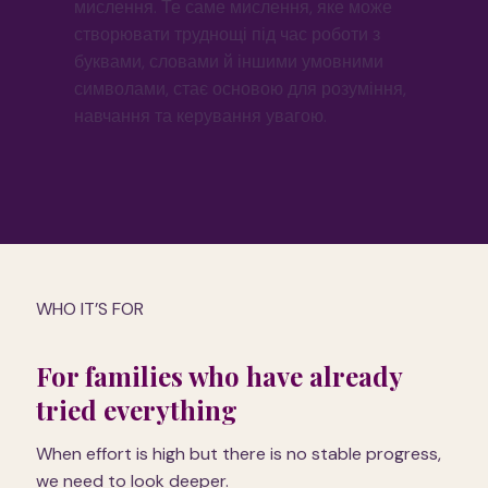
мислення. Те саме мислення, яке може
створювати труднощі під час роботи з
буквами, словами й іншими умовними
символами, стає основою для розуміння,
навчання та керування увагою.
WHO IT’S FOR
For families who have already
tried everything
When effort is high but there is no stable progress,
we need to look deeper.