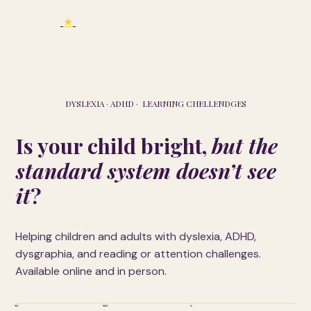
TAMARA
★
PRIMA SYSTEM
DYSLEXIA · ADHD · LEARNING CHELLENDGES
Is your child bright,
but the
standard system doesn’t see
it
?
Helping children and adults with dyslexia, ADHD,
dysgraphia, and reading or attention challenges.
Available online and in person.
30+
500+
9