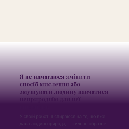
Я не намагаюся змінити
спосіб мислення або
змушувати людину навчатися
неприроднім для неї
способом.
У своїй роботі я спираюся на те, що вже
дала людині природа, — сильне образне