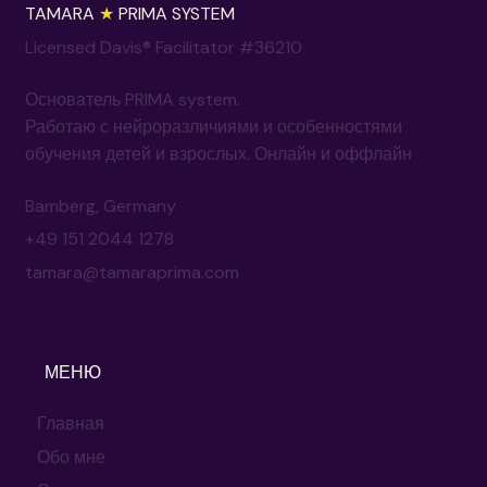
TAMARA
★
PRIMA SYSTEM
Licensed Davis® Facilitator #36210
Основатель PRIMA system.
Работаю с нейроразличиями и особенностями
обучения детей и взрослых. Онлайн и оффлайн
Bamberg, Germany
+49 151 2044 1278
tamara@tamaraprima.com
МЕНЮ
Главная
Обо мне