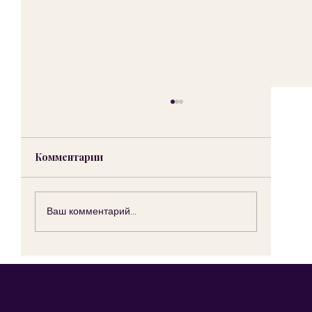
Комментарии
Ваш комментарий...
Первые признаки дислексии
появляются задолго до школы.
Заметите ли вы их вовремя?