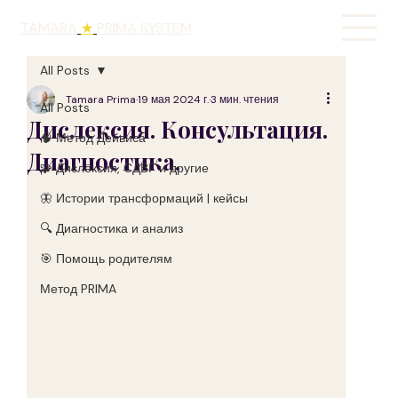
TAMARA
★
PRIMA SYSTEM
All Posts
Tamara Prima
19 мая 2024 г.
3 мин. чтения
All Posts
Дислексия. Консультация.
🧠 Метод Дейвиса
Диагностика.
🧩 Дислексия, СДВГ и другие
🦋 Истории трансформаций | кейсы
🔍 Диагностика и анализ
🎯 Помощь родителям
Метод PRIMA