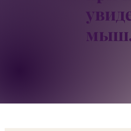
увид
мышл