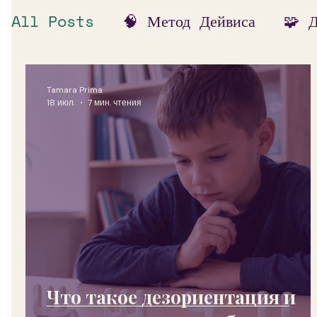
All Posts
🧠 Метод Дейвиса
🧩 
🔍 Диагностика и анализ
🎯 Помо
Tamara Prima
18 июл.
7 мин. чтения
Что такое дезориентация и