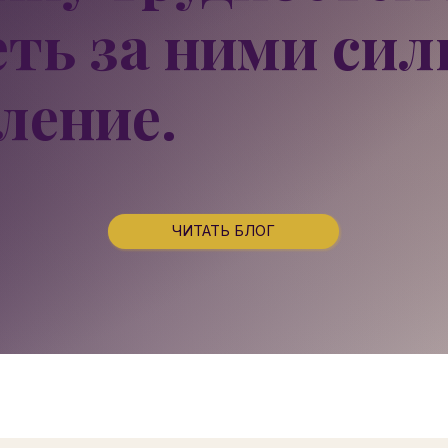
еть за ними
сил
ение.
ЧИТАТЬ БЛОГ