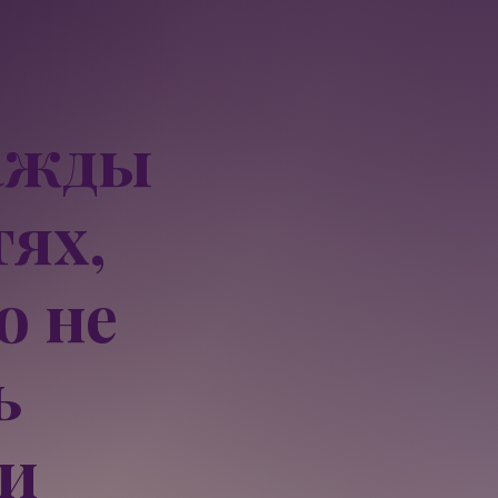
важды
ях,
о не
ь
 и