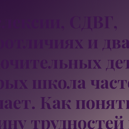
слексии, СДВГ,
оотличиях и д
ючительных дет
рых школа част
чает. Как понят
ину трудностей