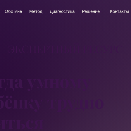
Обо мне
Метод
Диагностика
Решение
Контакты
ЭКСПЕРТНЫЙ РЕСУРС
гда умному
бёнку трудно
иться