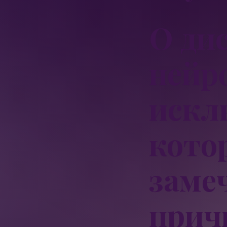
О ди
нейр
искл
кото
заме
прич