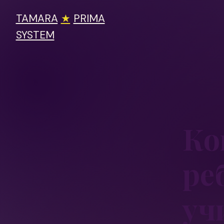
TAMARA
★
PRIMA
SYSTEM
Ко
ре
уч