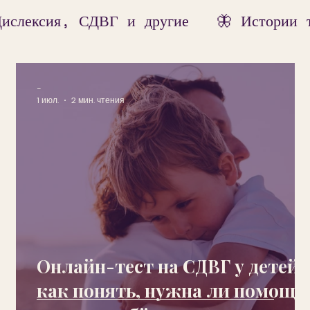
Дислексия, СДВГ и другие
🦋 Истории 
щь родителям
Метод PRIMA
-
1 июл.
2 мин. чтения
Онлайн-тест на СДВГ у детей:
как понять, нужна ли помощь