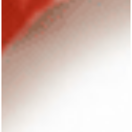
23 дек. 2025 г.
4 мин. чтения
Лучшая доказательная психотерапия
не работает для 15% людей.
Гіперчутливі, розумні, глибокі — саме ті, для кого створювали DB
не можуть отримати від неї допомогу