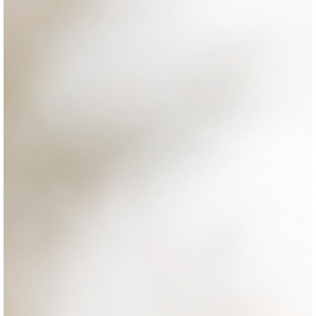
Принципова різниця між «навчитися жити з дислексією» і
«навчитися керувати своїм талантом сприйняття».