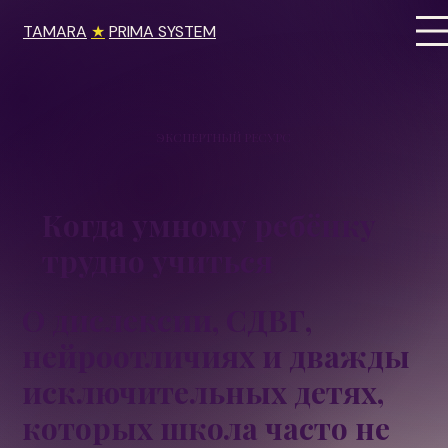
TAMARA
★
PRIMA SYSTEM
ЭКСПЕРТНЫЙ РЕСУРС
Когда умному ребёнку
трудно учиться
О дислексии, СДВГ,
нейроотличиях и дважды
исключительных детях,
которых школа часто не