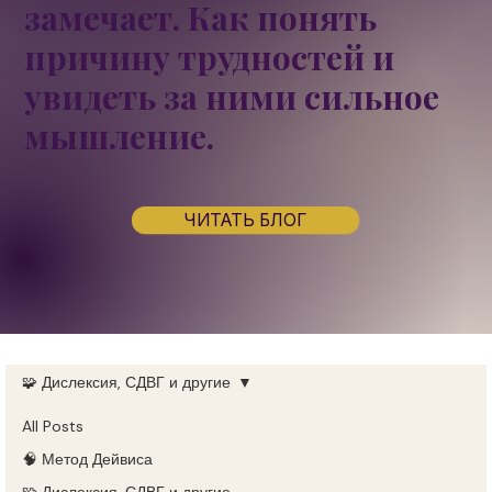
замечает. Как понять
причину трудностей и
увидеть за ними
сильное
мышление.
ЧИТАТЬ БЛОГ
🧩 Дислексия, СДВГ и другие
All Posts
🧠 Метод Дейвиса