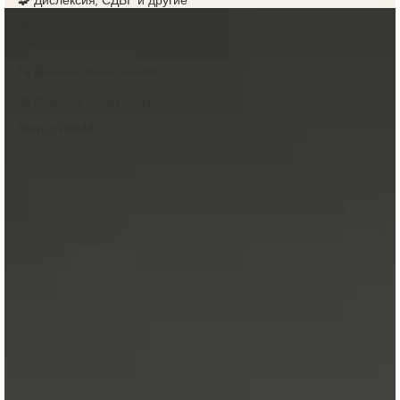
🧩 Дислексия, СДВГ и другие
🦋 Истории трансформаций |
кейсы
🔍 Диагностика и анализ
🎯 Помощь родителям
Метод PRIMA