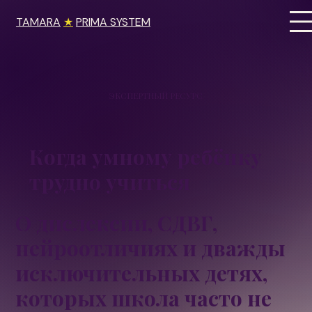
TAMARA
★
PRIMA SYSTEM
ЭКСПЕРТНЫЙ РЕСУРС
Когда умному ребёнку
трудно учиться
О дислексии, СДВГ,
нейроотличиях и дважды
исключительных детях,
которых школа часто не