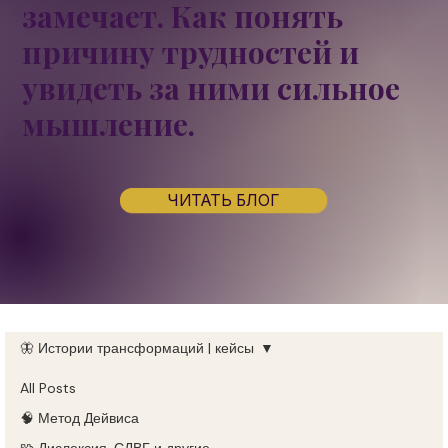
замечает. Как понять
причину трудностей и
увидеть за ними
сильное
мышление.
ЧИТАТЬ БЛОГ
🦋 Истории трансформаций | кейсы
All Posts
🧠 Метод Дейвиса