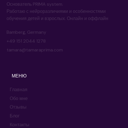
Licensed Davis® Facilitator #36210
Основатель PRIMA system.
Работаю с нейроразличиями и особенностями
обучения детей и взрослых. Онлайн и оффлайн
Bamberg, Germany
+49 151 2044 1278
tamara@tamaraprima.com
МЕНЮ
Главная
Обо мне
Отзывы